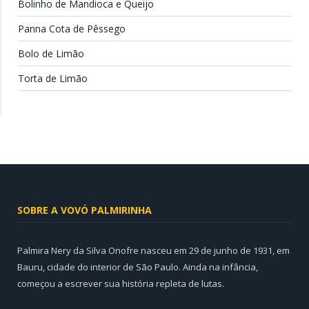
Bolinho de Mandioca e Queijo
Panna Cota de Pêssego
Bolo de Limão
Torta de Limão
SOBRE A VOVÓ PALMIRINHA
Palmira Nery da Silva Onofre nasceu em 29 de junho de 1931, em
Bauru, cidade do interior de São Paulo. Ainda na infância,
começou a escrever sua história repleta de lutas.